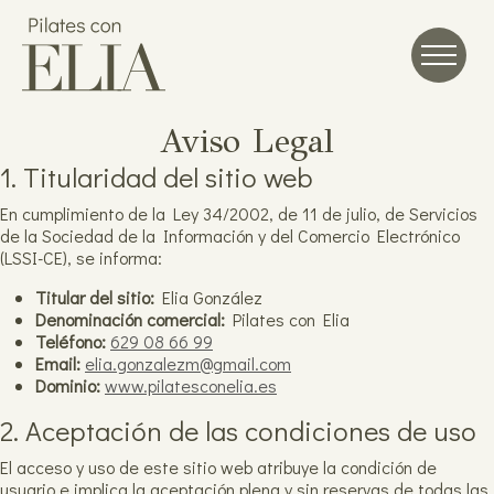
Pasar
al
contenido
principal
Aviso Legal
1. Titularidad del sitio web
En cumplimiento de la Ley 34/2002, de 11 de julio, de Servicios
de la Sociedad de la Información y del Comercio Electrónico
(LSSI-CE), se informa:
Titular del sitio:
Elia González
Denominación comercial:
Pilates con Elia
Teléfono:
629 08 66 99
Email:
elia.gonzalezm@gmail.com
Dominio:
www.pilatesconelia.es
2. Aceptación de las condiciones de uso
El acceso y uso de este sitio web atribuye la condición de
usuario e implica la aceptación plena y sin reservas de todas las